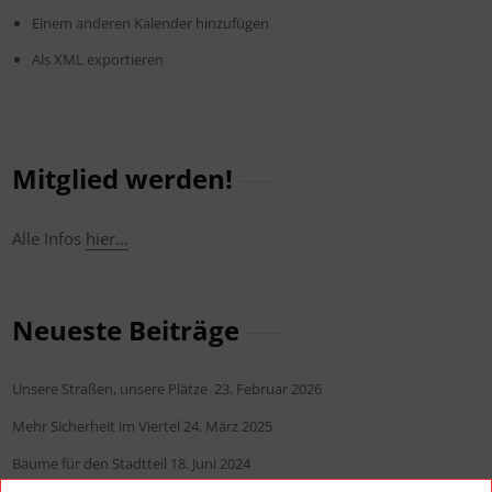
Einem anderen Kalender hinzufügen
Als XML exportieren
Mitglied werden!
Alle Infos
hier…
Neueste Beiträge
Unsere Straßen, unsere Plätze
23. Februar 2026
Mehr Sicherheit im Viertel
24. März 2025
Bäume für den Stadtteil
18. Juni 2024